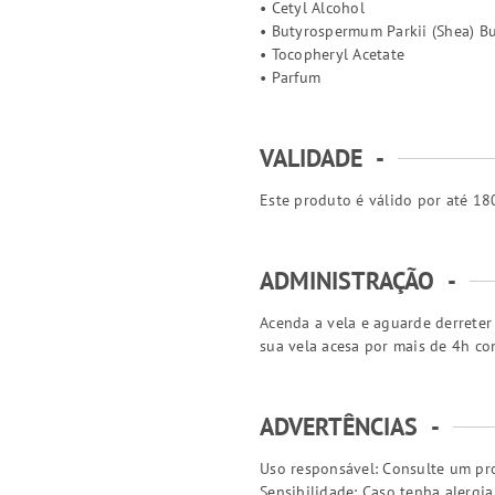
• Cetyl Alcohol
• Butyrospermum Parkii (Shea) Bu
• Tocopheryl Acetate
• Parfum
VALIDADE
-
Este produto é válido por até 180
ADMINISTRAÇÃO
-
Acenda a vela e aguarde derreter
sua vela acesa por mais de 4h con
ADVERTÊNCIAS
-
Uso responsável: Consulte um pro
Sensibilidade: Caso tenha alergi