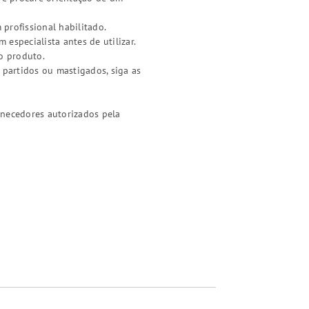
 profissional habilitado.
especialista antes de utilizar.
o produto.
 partidos ou mastigados, siga as
rnecedores autorizados pela