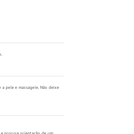
o.
e a pele e massageie. Não deixe
.
a e procure orientação de um