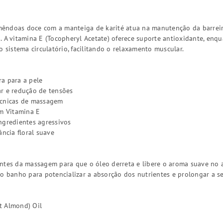
êndoas doce com a manteiga de karité atua na manutenção da barrei
. A vitamina E (Tocopheryl Acetate) oferece suporte antioxidante, en
o sistema circulatório, facilitando o relaxamento muscular.
a para a pele
ar e redução de tensões
écnicas de massagem
om Vitamina E
ngredientes agressivos
ância floral suave
antes da massagem para que o óleo derreta e libere o aroma suave no 
 o banho para potencializar a absorção dos nutrientes e prolongar a s
t Almond) Oil