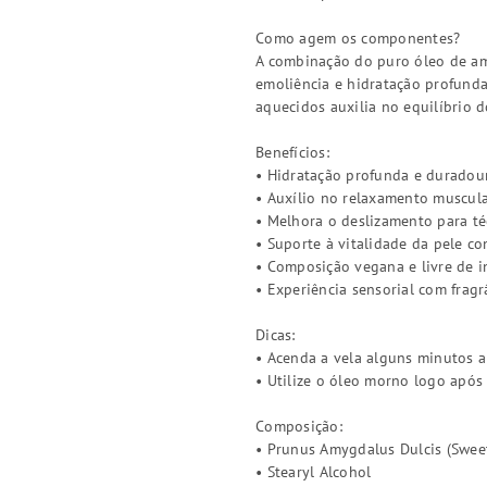
Como agem os componentes?
A combinação do puro óleo de am
emoliência e hidratação profunda
aquecidos auxilia no equilíbrio d
Benefícios:
• Hidratação profunda e duradour
• Auxílio no relaxamento muscul
• Melhora o deslizamento para t
• Suporte à vitalidade da pele c
• Composição vegana e livre de i
• Experiência sensorial com fragr
Dicas:
• Acenda a vela alguns minutos 
• Utilize o óleo morno logo após
Composição:
• Prunus Amygdalus Dulcis (Swee
• Stearyl Alcohol