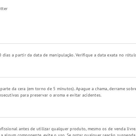
tter
 dias a partir da data de manipulação. Verifique a data exata no rótul
 parte da cera (em torno de 5 minutos). Apague a chama, derrame sobr
secutivas para preservar o aroma e evitar acidentes.
fissional antes de utilizar qualquer produto, mesmo os de venda livre
a a algum componente, evite o uso. Se notar qualquer reação, suspend