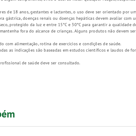
res de 18 anos, gestantes e lactantes, o uso deve ser orientado por um
a gástrica, doenças renais ou doenças hepáticas devem avaliar com um 
eco, protegido da luz e entre 15°C e 30°C para garantir a qualidade d
, mantenha fora do alcance de crianças. Alguns produtos não devem ser
do com alimentação, rotina de exercícios e condições de saúde.
as as indicações são baseadas em estudos científicos e laudos de fo
rofissional de saúde deve ser consultado.
mbém