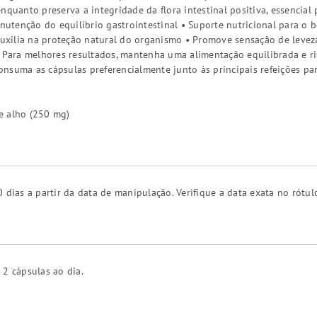
enquanto preserva a integridade da flora intestinal positiva, essenci
anutenção do equilíbrio gastrointestinal • Suporte nutricional para o b
 Auxilia na proteção natural do organismo • Promove sensação de leveza
• Para melhores resultados, mantenha uma alimentação equilibrada e ric
 Consuma as cápsulas preferencialmente junto às principais refeições par
e alho (250 mg)
 dias a partir da data de manipulação. Verifique a data exata no rótul
 2 cápsulas ao dia.