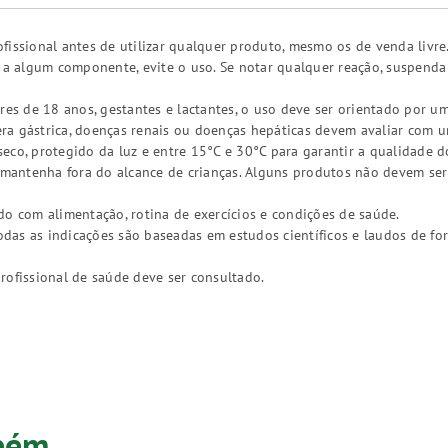
fissional antes de utilizar qualquer produto, mesmo os de venda livre
a a algum componente, evite o uso. Se notar qualquer reação, suspend
res de 18 anos, gestantes e lactantes, o uso deve ser orientado por um
a gástrica, doenças renais ou doenças hepáticas devem avaliar com um 
eco, protegido da luz e entre 15°C e 30°C para garantir a qualidade d
, mantenha fora do alcance de crianças. Alguns produtos não devem ser
do com alimentação, rotina de exercícios e condições de saúde.
as as indicações são baseadas em estudos científicos e laudos de fo
rofissional de saúde deve ser consultado.
mbém