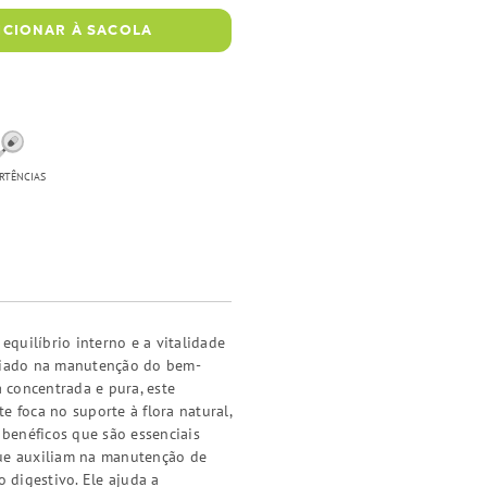
ICIONAR À SACOLA
RTÊNCIAS
quilíbrio interno e a vitalidade
liado na manutenção do bem-
a concentrada e pura, este
 foca no suporte à flora natural,
benéficos que são essenciais
ue auxiliam na manutenção de
 digestivo. Ele ajuda a