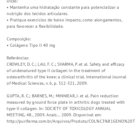
Dicas:
• Mantenha uma hidratação constante para potencializar a
nutrição dos tecidos articulares.
• Pratique exercícios de baixo impacto, como alongamentos,
para favorecer a flexibilidade.
Composição:
• Colágeno Tipo II 40 mg
Referências:
CROWLEY, D. C.; LAU, F. C.; SHARMA, P. et al. Safety and efficacy
of undenatured type II collagen in the treatment of
osteoarthritis of the knee: a clinical trial. International Journal
of Medical Sciences, v. 6, p. 312-321, 2009.
GUPTA, R. C.; BARNES, M.; MINNIEAR, J. et al. Pain reduction
measured by ground force plate in arthritic dogs treated with
type-II collagen. In: SOCIETY OF TOXICOLOGY ANNUAL
MEETING, 48., 2009. Anais... 2009. Disponível em:
http://purifarma.com.br/Arquivos/Produto/COL%C3%81GENO%20TI