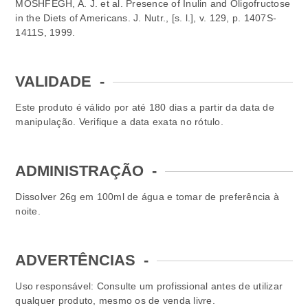
MOSHFEGH, A. J. et al. Presence of Inulin and Oligofructose
in the Diets of Americans. J. Nutr., [s. l.], v. 129, p. 1407S-
1411S, 1999.
VALIDADE
-
Este produto é válido por até 180 dias a partir da data de
manipulação. Verifique a data exata no rótulo.
ADMINISTRAÇÃO
-
Dissolver 26g em 100ml de água e tomar de preferência à
noite.
ADVERTÊNCIAS
-
Uso responsável: Consulte um profissional antes de utilizar
qualquer produto, mesmo os de venda livre.