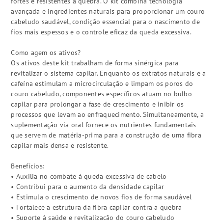
fortes e resistentes à quebra. O kit combina tecnologia
avançada e ingredientes naturais para proporcionar um couro
cabeludo saudável, condição essencial para o nascimento de
fios mais espessos e o controle eficaz da queda excessiva.
Como agem os ativos?
Os ativos deste kit trabalham de forma sinérgica para
revitalizar o sistema capilar. Enquanto os extratos naturais e a
cafeína estimulam a microcirculação e limpam os poros do
couro cabeludo, componentes específicos atuam no bulbo
capilar para prolongar a fase de crescimento e inibir os
processos que levam ao enfraquecimento. Simultaneamente, a
suplementação via oral fornece os nutrientes fundamentais
que servem de matéria-prima para a construção de uma fibra
capilar mais densa e resistente.
Benefícios:
• Auxilia no combate à queda excessiva de cabelo
• Contribui para o aumento da densidade capilar
• Estimula o crescimento de novos fios de forma saudável
• Fortalece a estrutura da fibra capilar contra a quebra
• Suporte à saúde e revitalização do couro cabeludo