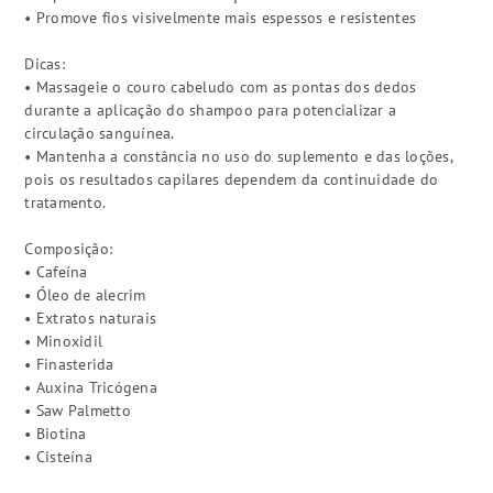
• Promove fios visivelmente mais espessos e resistentes
Dicas:
• Massageie o couro cabeludo com as pontas dos dedos
durante a aplicação do shampoo para potencializar a
circulação sanguínea.
• Mantenha a constância no uso do suplemento e das loções,
pois os resultados capilares dependem da continuidade do
tratamento.
Composição:
• Cafeína
• Óleo de alecrim
• Extratos naturais
• Minoxidil
• Finasterida
• Auxina Tricógena
• Saw Palmetto
• Biotina
• Cisteína