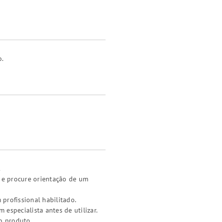
o.
.
a e procure orientação de um
 profissional habilitado.
especialista antes de utilizar.
o produto.