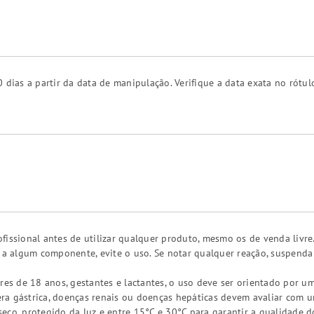
 dias a partir da data de manipulação. Verifique a data exata no rótul
fissional antes de utilizar qualquer produto, mesmo os de venda livre
a a algum componente, evite o uso. Se notar qualquer reação, suspend
res de 18 anos, gestantes e lactantes, o uso deve ser orientado por um
a gástrica, doenças renais ou doenças hepáticas devem avaliar com um 
eco, protegido da luz e entre 15°C e 30°C para garantir a qualidade d