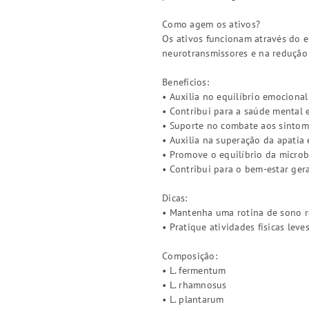
Como agem os ativos?
Os ativos funcionam através do e
neurotransmissores e na redução 
Benefícios:
• Auxilia no equilíbrio emocional
• Contribui para a saúde mental 
• Suporte no combate aos sinto
• Auxilia na superação da apatia e
• Promove o equilíbrio da microbi
• Contribui para o bem-estar ger
Dicas:
• Mantenha uma rotina de sono re
• Pratique atividades físicas lev
Composição:
• L. fermentum
• L. rhamnosus
• L. plantarum