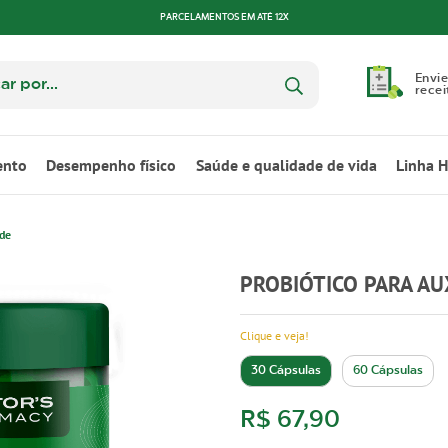
PARCELAMENTOS EM ATÉ 12X
Envie
recei
ento
Desempenho físico
Saúde e qualidade de vida
Linha 
ade
PROBIÓTICO PARA AU
Clique e veja!
30 Cápsulas
60 Cápsulas
R$ 67,90