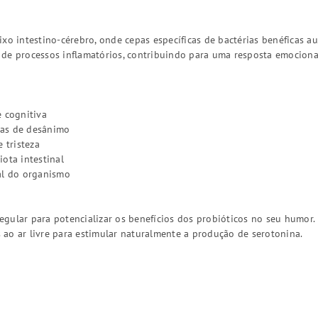
ixo intestino-cérebro, onde cepas específicas de bactérias benéficas 
de processos inflamatórios, contribuindo para uma resposta emocional 
e cognitiva
mas de desânimo
 tristeza
ota intestinal
al do organismo
gular para potencializar os benefícios dos probióticos no seu humor.
es ao ar livre para estimular naturalmente a produção de serotonina.