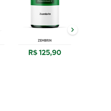
ZEMBRIN
PASSIFLORA 
(MAR
R$ 125,90
R$ 