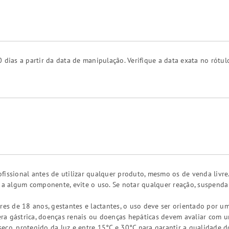
 dias a partir da data de manipulação. Verifique a data exata no rótul
fissional antes de utilizar qualquer produto, mesmo os de venda livre
a a algum componente, evite o uso. Se notar qualquer reação, suspend
res de 18 anos, gestantes e lactantes, o uso deve ser orientado por um
a gástrica, doenças renais ou doenças hepáticas devem avaliar com um 
eco, protegido da luz e entre 15°C e 30°C para garantir a qualidade d