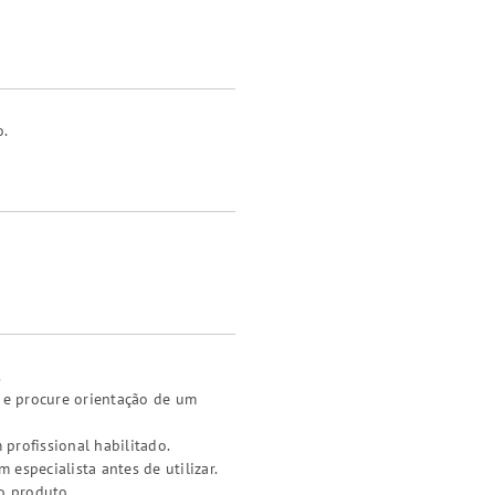
o.
.
a e procure orientação de um
 profissional habilitado.
especialista antes de utilizar.
o produto.