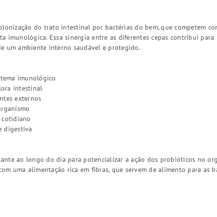
olonização do trato intestinal por bactérias do bem, que competem c
a imunológica. Essa sinergia entre as diferentes cepas contribui par
de um ambiente interno saudável e protegido.
istema imunológico
lora intestinal
ntes externos
 organismo
 cotidiano
 digestiva
nte ao longo do dia para potencializar a ação dos probióticos no or
m uma alimentação rica em fibras, que servem de alimento para as ba