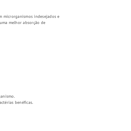
om microrganismos indesejados e
a uma melhor absorção de
ganismo.
ctérias benéficas.