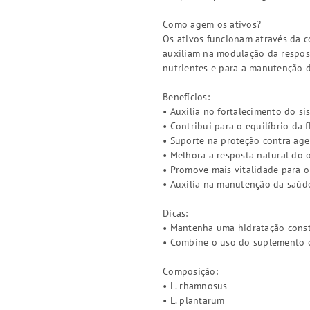
Como agem os ativos?
Os ativos funcionam através da c
auxiliam na modulação da respost
nutrientes e para a manutenção 
Benefícios:
• Auxilia no fortalecimento do s
• Contribui para o equilíbrio da f
• Suporte na proteção contra age
• Melhora a resposta natural do
• Promove mais vitalidade para o
• Auxilia na manutenção da saúde
Dicas:
• Mantenha uma hidratação consta
• Combine o uso do suplemento co
Composição:
• L. rhamnosus
• L. plantarum