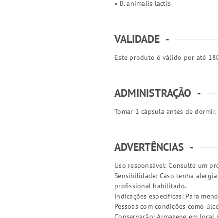
• B. animalis lactis
VALIDADE
-
Este produto é válido por até 180
ADMINISTRAÇÃO
-
Tomar 1 cápsula antes de dormir.
ADVERTÊNCIAS
-
Uso responsável: Consulte um pro
Sensibilidade: Caso tenha alergi
profissional habilitado.
Indicações específicas: Para meno
Pessoas com condições como úlcer
Conservação: Armazene em local s