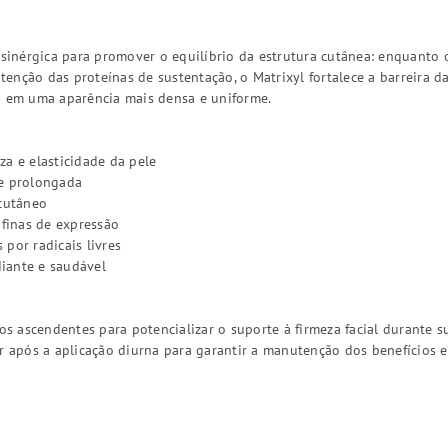
nérgica para promover o equilíbrio da estrutura cutânea: enquanto o
enção das proteínas de sustentação, o Matrixyl fortalece a barreira da
o em uma aparência mais densa e uniforme.
za e elasticidade da pele
 e prolongada
 cutâneo
 finas de expressão
por radicais livres
iante e saudável
 ascendentes para potencializar o suporte à firmeza facial durante su
ar após a aplicação diurna para garantir a manutenção dos benefícios e