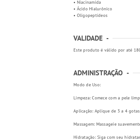
• Niacinamida
• Ácido Hialurônico
• Oligopeptídeos
VALIDADE
-
Este produto é válido por até 180
ADMINISTRAÇÃO
-
Modo de Uso:
Limpeza: Comece com a pele limpa
Aplicação: Aplique de 3 a 4 gota
Massagem: Massageie suavemente
Hidratação: Siga com seu hidratan