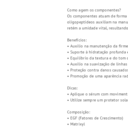
Como agem os componentes?
Os componentes atuam de forma si
oligopeptídeos auxiliam na manut
retém a umidade vital, resultand
Benefícios:
• Auxílio na manutenção da firme
• Suporte à hidratação profunda
• Equilíbrio da textura e do tom
• Auxílio na suavização de linhas
• Proteção contra danos causados 
• Promoção de uma aparência rad
Dicas:
• Aplique o sérum com movimentos
• Utilize sempre um protetor sol
Composição:
• EGF (Fatores de Crescimento)
• Matrixyl