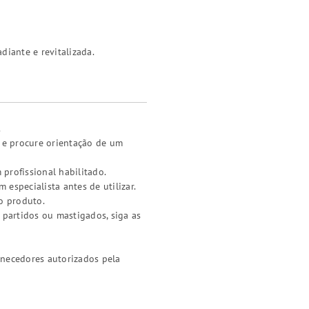
diante e revitalizada.
.
a e procure orientação de um
 profissional habilitado.
especialista antes de utilizar.
o produto.
 partidos ou mastigados, siga as
rnecedores autorizados pela